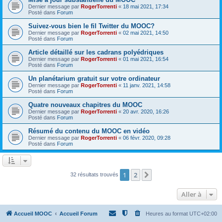
Dernier message par
RogerTorrenti
«
18 mai 2021, 17:34
Posté dans
Forum
Suivez-vous bien le fil Twitter du MOOC?
Dernier message par
RogerTorrenti
«
02 mai 2021, 14:50
Posté dans
Forum
Article détaillé sur les cadrans polyédriques
Dernier message par
RogerTorrenti
«
01 mai 2021, 16:54
Posté dans
Forum
Un planétarium gratuit sur votre ordinateur
Dernier message par
RogerTorrenti
«
11 janv. 2021, 14:58
Posté dans
Forum
Quatre nouveaux chapitres du MOOC
Dernier message par
RogerTorrenti
«
20 avr. 2020, 16:26
Posté dans
Forum
Résumé du contenu du MOOC en vidéo
Dernier message par
RogerTorrenti
«
06 févr. 2020, 09:28
Posté dans
Forum
1
2
Suivante
32 résultats trouvés
Aller à
Accueil MOOC
Accueil Forum
Heures au format
UTC+02:00