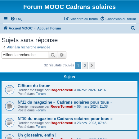
Forum MOOC Cadrans solaires
FAQ
S’inscrire au forum
Connexion au forum
R
Accueil MOOC
Accueil Forum
e
Sujets sans réponse
c
Aller à la recherche avancée
h
Rechercher
Recherche avancée
e
1
2
Suivante
32 résultats trouvés
r
c
Sujets
h
Clôture du forum
e
Dernier message par
RogerTorrenti
«
04 avr. 2024, 14:16
Posté dans
Forum
r
N°11 du magazine « Cadrans solaires pour tous »
Dernier message par
RogerTorrenti
«
06 mars 2024, 11:38
Posté dans
Forum
N°10 du magazine « Cadrans solaires pour tous »
Dernier message par
RogerTorrenti
«
23 nov. 2023, 07:45
Posté dans
Forum
Un glossaire, enfin !