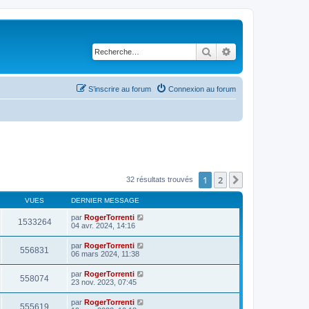
Rechercher
Recherche avancé
S’inscrire au forum
Connexion au forum
1
2
Suivante
32 résultats trouvés
VUES
DERNIER MESSAGE
par
RogerTorrenti
1533264
04 avr. 2024, 14:16
par
RogerTorrenti
556831
06 mars 2024, 11:38
par
RogerTorrenti
558074
23 nov. 2023, 07:45
par
RogerTorrenti
555619