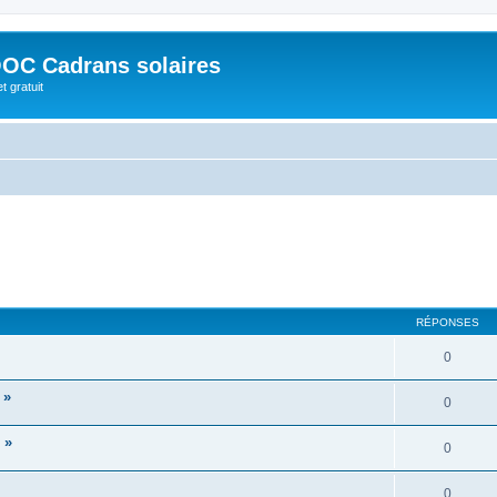
OC Cadrans solaires
t gratuit
RÉPONSES
0
 »
0
 »
0
0