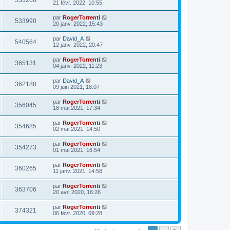
533268
21 févr. 2022, 10:55
par
RogerTorrenti
533990
20 janv. 2022, 15:43
par
David_A
540564
12 janv. 2022, 20:47
par
RogerTorrenti
365131
04 janv. 2022, 11:23
par
David_A
362188
09 juin 2021, 18:07
par
RogerTorrenti
356045
18 mai 2021, 17:34
par
RogerTorrenti
354685
02 mai 2021, 14:50
par
RogerTorrenti
354273
01 mai 2021, 16:54
par
RogerTorrenti
360265
11 janv. 2021, 14:58
par
RogerTorrenti
363706
20 avr. 2020, 16:26
par
RogerTorrenti
374321
06 févr. 2020, 09:28