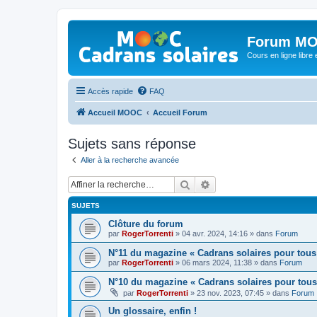
Forum MO
Cours en ligne libre e
Accès rapide
FAQ
Accueil MOOC
Accueil Forum
Sujets sans réponse
Aller à la recherche avancée
Rechercher
Recherche avancée
SUJETS
Clôture du forum
par
RogerTorrenti
» 04 avr. 2024, 14:16 » dans
Forum
N°11 du magazine « Cadrans solaires pour tous
par
RogerTorrenti
» 06 mars 2024, 11:38 » dans
Forum
N°10 du magazine « Cadrans solaires pour tous
par
RogerTorrenti
» 23 nov. 2023, 07:45 » dans
Forum
Un glossaire, enfin !