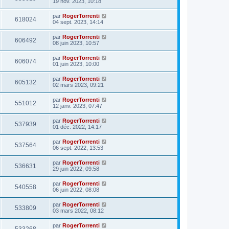
19 nov. 2023, 10:18
par
RogerTorrenti
618024
04 sept. 2023, 14:14
par
RogerTorrenti
606492
08 juin 2023, 10:57
par
RogerTorrenti
606074
01 juin 2023, 10:00
par
RogerTorrenti
605132
02 mars 2023, 09:21
par
RogerTorrenti
551012
12 janv. 2023, 07:47
par
RogerTorrenti
537939
01 déc. 2022, 14:17
par
RogerTorrenti
537564
06 sept. 2022, 13:53
par
RogerTorrenti
536631
29 juin 2022, 09:58
par
RogerTorrenti
540558
06 juin 2022, 08:08
par
RogerTorrenti
533809
03 mars 2022, 08:12
par
RogerTorrenti