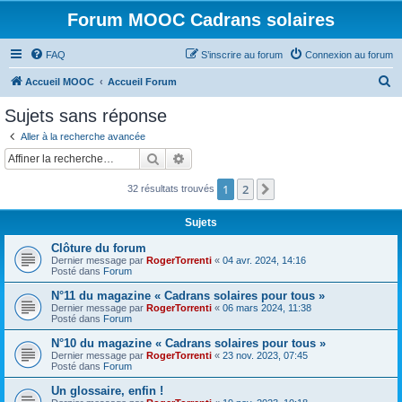
Forum MOOC Cadrans solaires
FAQ
S’inscrire au forum
Connexion au forum
R
Accueil MOOC
Accueil Forum
e
Sujets sans réponse
c
Aller à la recherche avancée
h
Rechercher
Recherche avancée
e
1
2
Suivante
32 résultats trouvés
r
c
Sujets
h
Clôture du forum
e
Dernier message par
RogerTorrenti
«
04 avr. 2024, 14:16
Posté dans
Forum
r
N°11 du magazine « Cadrans solaires pour tous »
Dernier message par
RogerTorrenti
«
06 mars 2024, 11:38
Posté dans
Forum
N°10 du magazine « Cadrans solaires pour tous »
Dernier message par
RogerTorrenti
«
23 nov. 2023, 07:45
Posté dans
Forum
Un glossaire, enfin !