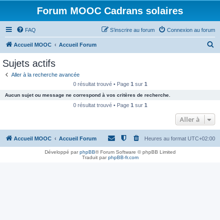
Forum MOOC Cadrans solaires
FAQ
S’inscrire au forum
Connexion au forum
R
Accueil MOOC
Accueil Forum
e
Sujets actifs
c
Aller à la recherche avancée
h
0 résultat trouvé • Page
1
sur
1
e
Aucun sujet ou message ne correspond à vos critères de recherche.
r
0 résultat trouvé • Page
1
sur
1
c
Aller à
h
Accueil MOOC
Accueil Forum
Heures au format
UTC+02:00
e
r
Développé par
phpBB
® Forum Software © phpBB Limited
Traduit par
phpBB-fr.com