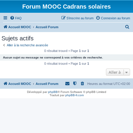
Forum MOOC Cadrans solaires
FAQ
S’inscrire au forum
Connexion au forum
R
Accueil MOOC
Accueil Forum
e
Sujets actifs
c
Aller à la recherche avancée
h
0 résultat trouvé • Page
1
sur
1
e
Aucun sujet ou message ne correspond à vos critères de recherche.
r
0 résultat trouvé • Page
1
sur
1
c
Aller à
h
Accueil MOOC
Accueil Forum
Heures au format
UTC+02:00
e
r
Développé par
phpBB
® Forum Software © phpBB Limited
Traduit par
phpBB-fr.com