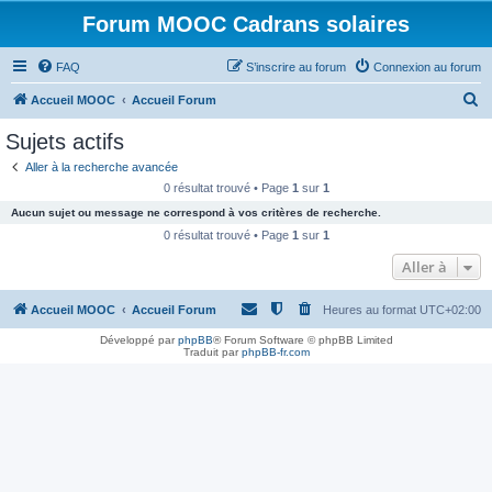
Forum MOOC Cadrans solaires
FAQ
S’inscrire au forum
Connexion au forum
R
Accueil MOOC
Accueil Forum
e
Sujets actifs
c
Aller à la recherche avancée
h
0 résultat trouvé • Page
1
sur
1
e
Aucun sujet ou message ne correspond à vos critères de recherche.
r
0 résultat trouvé • Page
1
sur
1
c
Aller à
h
Accueil MOOC
Accueil Forum
Heures au format
UTC+02:00
e
r
Développé par
phpBB
® Forum Software © phpBB Limited
Traduit par
phpBB-fr.com