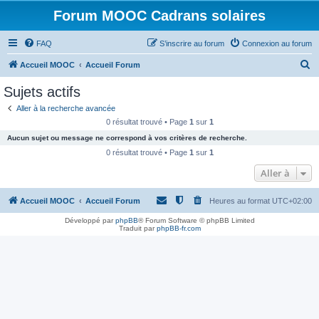
Forum MOOC Cadrans solaires
FAQ
S’inscrire au forum
Connexion au forum
R
Accueil MOOC
Accueil Forum
e
Sujets actifs
c
Aller à la recherche avancée
h
0 résultat trouvé • Page
1
sur
1
e
Aucun sujet ou message ne correspond à vos critères de recherche.
r
0 résultat trouvé • Page
1
sur
1
c
Aller à
h
Accueil MOOC
Accueil Forum
Heures au format
UTC+02:00
e
r
Développé par
phpBB
® Forum Software © phpBB Limited
Traduit par
phpBB-fr.com