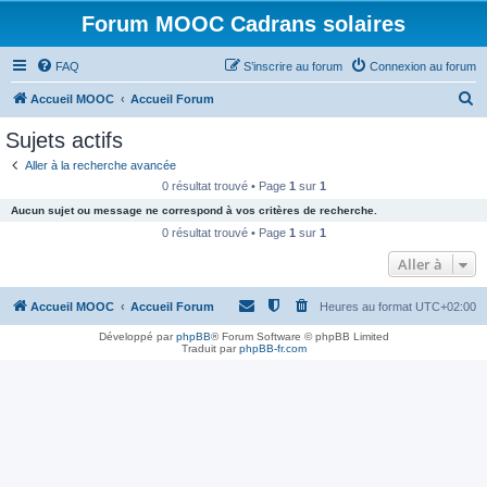
Forum MOOC Cadrans solaires
FAQ
S’inscrire au forum
Connexion au forum
R
Accueil MOOC
Accueil Forum
e
Sujets actifs
c
Aller à la recherche avancée
h
0 résultat trouvé • Page
1
sur
1
e
Aucun sujet ou message ne correspond à vos critères de recherche.
r
0 résultat trouvé • Page
1
sur
1
c
Aller à
h
Accueil MOOC
Accueil Forum
Heures au format
UTC+02:00
e
r
Développé par
phpBB
® Forum Software © phpBB Limited
Traduit par
phpBB-fr.com