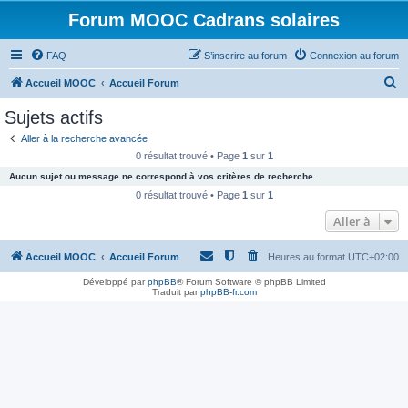
Forum MOOC Cadrans solaires
FAQ
S’inscrire au forum
Connexion au forum
R
Accueil MOOC
Accueil Forum
e
Sujets actifs
c
Aller à la recherche avancée
h
0 résultat trouvé • Page
1
sur
1
e
Aucun sujet ou message ne correspond à vos critères de recherche.
r
0 résultat trouvé • Page
1
sur
1
c
Aller à
h
Accueil MOOC
Accueil Forum
Heures au format
UTC+02:00
e
r
Développé par
phpBB
® Forum Software © phpBB Limited
Traduit par
phpBB-fr.com