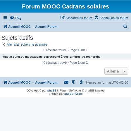
Forum MOOC Cadrans solaires
FAQ
S’inscrire au forum
Connexion au forum
R
Accueil MOOC
Accueil Forum
e
Sujets actifs
c
Aller à la recherche avancée
h
0 résultat trouvé • Page
1
sur
1
e
Aucun sujet ou message ne correspond à vos critères de recherche.
r
0 résultat trouvé • Page
1
sur
1
c
Aller à
h
Accueil MOOC
Accueil Forum
Heures au format
UTC+02:00
e
r
Développé par
phpBB
® Forum Software © phpBB Limited
Traduit par
phpBB-fr.com