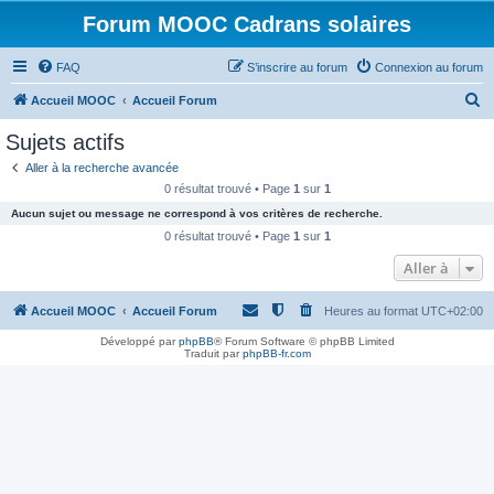
Forum MOOC Cadrans solaires
FAQ
S’inscrire au forum
Connexion au forum
R
Accueil MOOC
Accueil Forum
e
Sujets actifs
c
Aller à la recherche avancée
h
0 résultat trouvé • Page
1
sur
1
e
Aucun sujet ou message ne correspond à vos critères de recherche.
r
0 résultat trouvé • Page
1
sur
1
c
Aller à
h
Accueil MOOC
Accueil Forum
Heures au format
UTC+02:00
e
r
Développé par
phpBB
® Forum Software © phpBB Limited
Traduit par
phpBB-fr.com