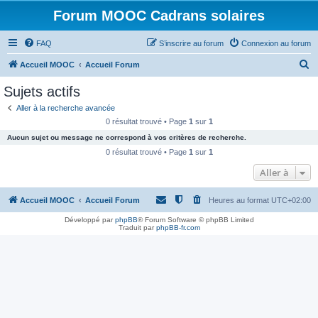
Forum MOOC Cadrans solaires
FAQ
S’inscrire au forum
Connexion au forum
R
Accueil MOOC
Accueil Forum
e
Sujets actifs
c
Aller à la recherche avancée
h
0 résultat trouvé • Page
1
sur
1
e
Aucun sujet ou message ne correspond à vos critères de recherche.
r
0 résultat trouvé • Page
1
sur
1
c
Aller à
h
Accueil MOOC
Accueil Forum
Heures au format
UTC+02:00
e
r
Développé par
phpBB
® Forum Software © phpBB Limited
Traduit par
phpBB-fr.com