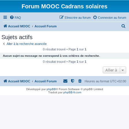
Forum MOOC Cadrans solaires
FAQ
S’inscrire au forum
Connexion au forum
R
Accueil MOOC
Accueil Forum
e
Sujets actifs
c
Aller à la recherche avancée
h
0 résultat trouvé • Page
1
sur
1
e
Aucun sujet ou message ne correspond à vos critères de recherche.
r
0 résultat trouvé • Page
1
sur
1
c
Aller à
h
Accueil MOOC
Accueil Forum
Heures au format
UTC+02:00
e
r
Développé par
phpBB
® Forum Software © phpBB Limited
Traduit par
phpBB-fr.com