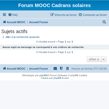
Forum MOOC Cadrans solaires
FAQ
S’inscrire au forum
Connexion au forum
R
Accueil MOOC
Accueil Forum
e
Sujets actifs
c
Aller à la recherche avancée
h
0 résultat trouvé • Page
1
sur
1
e
Aucun sujet ou message ne correspond à vos critères de recherche.
r
0 résultat trouvé • Page
1
sur
1
c
Aller à
h
Accueil MOOC
Accueil Forum
Heures au format
UTC+02:00
e
r
Développé par
phpBB
® Forum Software © phpBB Limited
Traduit par
phpBB-fr.com