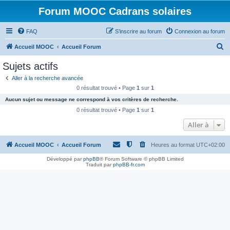
Forum MOOC Cadrans solaires
FAQ
S’inscrire au forum
Connexion au forum
R
Accueil MOOC
Accueil Forum
e
Sujets actifs
c
Aller à la recherche avancée
h
0 résultat trouvé • Page
1
sur
1
e
Aucun sujet ou message ne correspond à vos critères de recherche.
r
0 résultat trouvé • Page
1
sur
1
c
Aller à
h
Accueil MOOC
Accueil Forum
Heures au format
UTC+02:00
e
r
Développé par
phpBB
® Forum Software © phpBB Limited
Traduit par
phpBB-fr.com