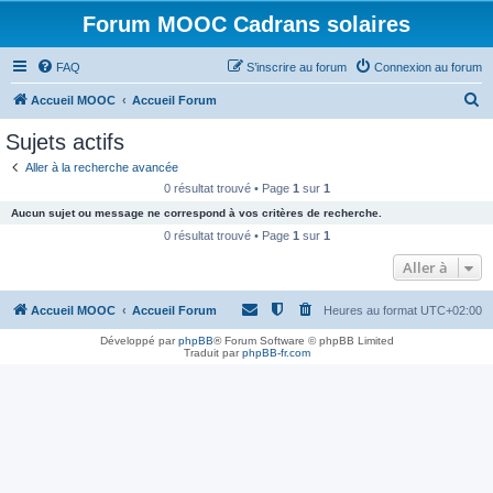
Forum MOOC Cadrans solaires
FAQ
S’inscrire au forum
Connexion au forum
R
Accueil MOOC
Accueil Forum
e
Sujets actifs
c
Aller à la recherche avancée
h
0 résultat trouvé • Page
1
sur
1
e
Aucun sujet ou message ne correspond à vos critères de recherche.
r
0 résultat trouvé • Page
1
sur
1
c
Aller à
h
Accueil MOOC
Accueil Forum
Heures au format
UTC+02:00
e
r
Développé par
phpBB
® Forum Software © phpBB Limited
Traduit par
phpBB-fr.com