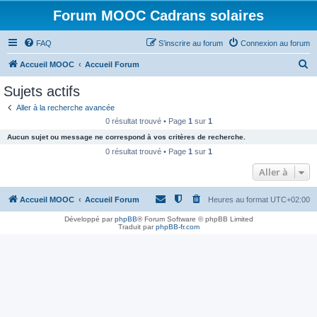
Forum MOOC Cadrans solaires
FAQ
S’inscrire au forum
Connexion au forum
R
Accueil MOOC
Accueil Forum
e
Sujets actifs
c
Aller à la recherche avancée
h
0 résultat trouvé • Page
1
sur
1
e
Aucun sujet ou message ne correspond à vos critères de recherche.
r
0 résultat trouvé • Page
1
sur
1
c
Aller à
h
Accueil MOOC
Accueil Forum
Heures au format
UTC+02:00
e
r
Développé par
phpBB
® Forum Software © phpBB Limited
Traduit par
phpBB-fr.com