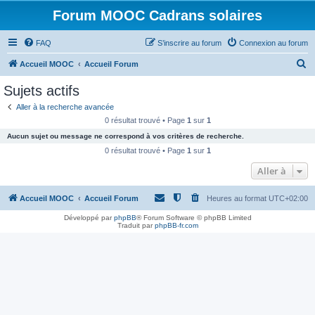
Forum MOOC Cadrans solaires
FAQ
S’inscrire au forum
Connexion au forum
R
Accueil MOOC
Accueil Forum
e
Sujets actifs
c
Aller à la recherche avancée
h
0 résultat trouvé • Page
1
sur
1
e
Aucun sujet ou message ne correspond à vos critères de recherche.
r
0 résultat trouvé • Page
1
sur
1
c
Aller à
h
Accueil MOOC
Accueil Forum
Heures au format
UTC+02:00
e
r
Développé par
phpBB
® Forum Software © phpBB Limited
Traduit par
phpBB-fr.com