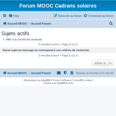
Forum MOOC Cadrans solaires
FAQ
S’inscrire au forum
Connexion au forum
R
Accueil MOOC
Accueil Forum
e
Sujets actifs
c
Aller à la recherche avancée
h
0 résultat trouvé • Page
1
sur
1
e
Aucun sujet ou message ne correspond à vos critères de recherche.
r
0 résultat trouvé • Page
1
sur
1
c
Aller à
h
Accueil MOOC
Accueil Forum
Heures au format
UTC+02:00
e
r
Développé par
phpBB
® Forum Software © phpBB Limited
Traduit par
phpBB-fr.com