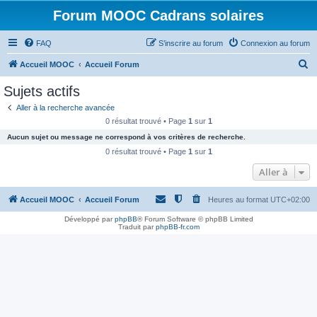
Forum MOOC Cadrans solaires
FAQ
S’inscrire au forum
Connexion au forum
R
Accueil MOOC
Accueil Forum
e
Sujets actifs
c
Aller à la recherche avancée
h
0 résultat trouvé • Page
1
sur
1
e
Aucun sujet ou message ne correspond à vos critères de recherche.
r
0 résultat trouvé • Page
1
sur
1
c
Aller à
h
Accueil MOOC
Accueil Forum
Heures au format
UTC+02:00
e
r
Développé par
phpBB
® Forum Software © phpBB Limited
Traduit par
phpBB-fr.com