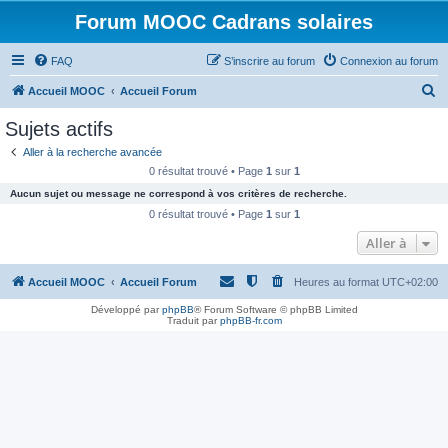
Forum MOOC Cadrans solaires
FAQ
S’inscrire au forum
Connexion au forum
R
Accueil MOOC
Accueil Forum
e
Sujets actifs
c
Aller à la recherche avancée
h
0 résultat trouvé • Page
1
sur
1
e
Aucun sujet ou message ne correspond à vos critères de recherche.
r
0 résultat trouvé • Page
1
sur
1
c
Aller à
h
Accueil MOOC
Accueil Forum
Heures au format
UTC+02:00
e
r
Développé par
phpBB
® Forum Software © phpBB Limited
Traduit par
phpBB-fr.com