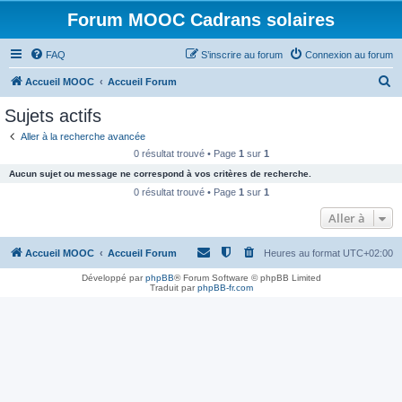
Forum MOOC Cadrans solaires
FAQ
S’inscrire au forum
Connexion au forum
R
Accueil MOOC
Accueil Forum
e
Sujets actifs
c
Aller à la recherche avancée
h
0 résultat trouvé • Page
1
sur
1
e
Aucun sujet ou message ne correspond à vos critères de recherche.
r
0 résultat trouvé • Page
1
sur
1
c
Aller à
h
Accueil MOOC
Accueil Forum
Heures au format
UTC+02:00
e
r
Développé par
phpBB
® Forum Software © phpBB Limited
Traduit par
phpBB-fr.com