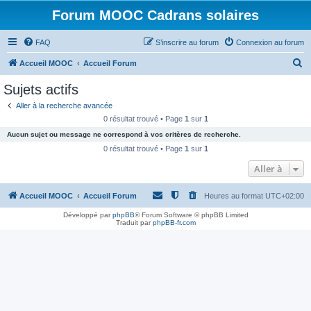
Forum MOOC Cadrans solaires
FAQ
S’inscrire au forum
Connexion au forum
R
Accueil MOOC
Accueil Forum
e
Sujets actifs
c
Aller à la recherche avancée
h
0 résultat trouvé • Page
1
sur
1
e
Aucun sujet ou message ne correspond à vos critères de recherche.
r
0 résultat trouvé • Page
1
sur
1
c
Aller à
h
Accueil MOOC
Accueil Forum
Heures au format
UTC+02:00
e
r
Développé par
phpBB
® Forum Software © phpBB Limited
Traduit par
phpBB-fr.com