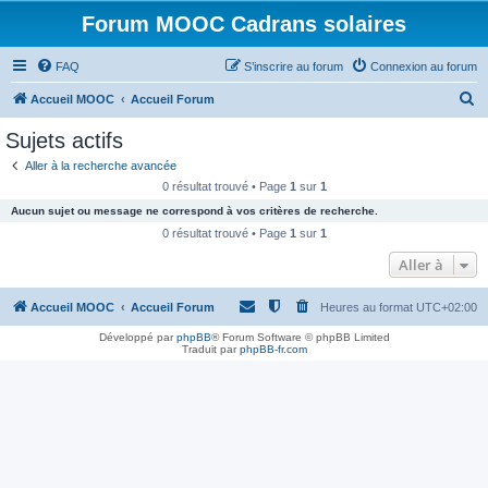
Forum MOOC Cadrans solaires
FAQ
S’inscrire au forum
Connexion au forum
R
Accueil MOOC
Accueil Forum
e
Sujets actifs
c
Aller à la recherche avancée
h
0 résultat trouvé • Page
1
sur
1
e
Aucun sujet ou message ne correspond à vos critères de recherche.
r
0 résultat trouvé • Page
1
sur
1
c
Aller à
h
Accueil MOOC
Accueil Forum
Heures au format
UTC+02:00
e
r
Développé par
phpBB
® Forum Software © phpBB Limited
Traduit par
phpBB-fr.com