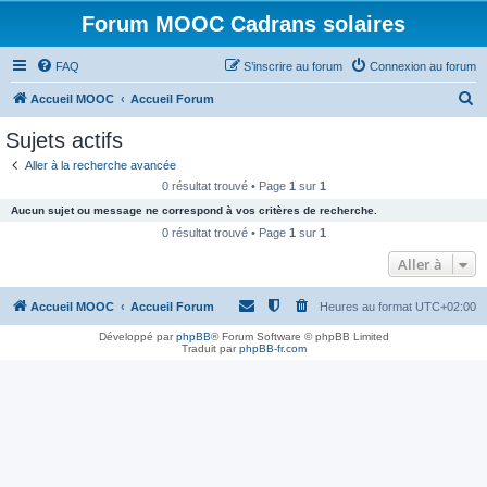
Forum MOOC Cadrans solaires
FAQ
S’inscrire au forum
Connexion au forum
R
Accueil MOOC
Accueil Forum
e
Sujets actifs
c
Aller à la recherche avancée
h
0 résultat trouvé • Page
1
sur
1
e
Aucun sujet ou message ne correspond à vos critères de recherche.
r
0 résultat trouvé • Page
1
sur
1
c
Aller à
h
Accueil MOOC
Accueil Forum
Heures au format
UTC+02:00
e
r
Développé par
phpBB
® Forum Software © phpBB Limited
Traduit par
phpBB-fr.com