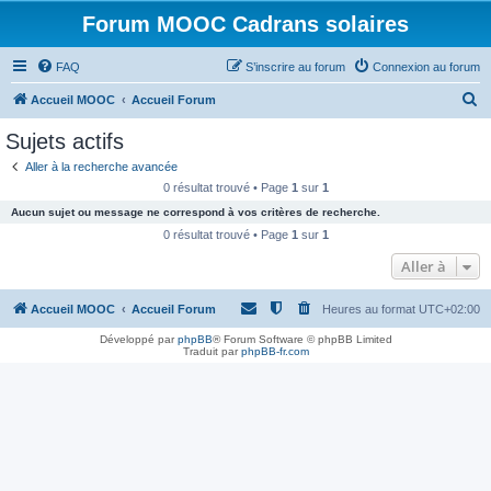
Forum MOOC Cadrans solaires
FAQ
S’inscrire au forum
Connexion au forum
R
Accueil MOOC
Accueil Forum
e
Sujets actifs
c
Aller à la recherche avancée
h
0 résultat trouvé • Page
1
sur
1
e
Aucun sujet ou message ne correspond à vos critères de recherche.
r
0 résultat trouvé • Page
1
sur
1
c
Aller à
h
Accueil MOOC
Accueil Forum
Heures au format
UTC+02:00
e
r
Développé par
phpBB
® Forum Software © phpBB Limited
Traduit par
phpBB-fr.com