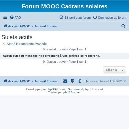
Forum MOOC Cadrans solaires
FAQ
S’inscrire au forum
Connexion au forum
R
Accueil MOOC
Accueil Forum
e
Sujets actifs
c
Aller à la recherche avancée
h
0 résultat trouvé • Page
1
sur
1
e
Aucun sujet ou message ne correspond à vos critères de recherche.
r
0 résultat trouvé • Page
1
sur
1
c
Aller à
h
Accueil MOOC
Accueil Forum
Heures au format
UTC+02:00
e
r
Développé par
phpBB
® Forum Software © phpBB Limited
Traduit par
phpBB-fr.com