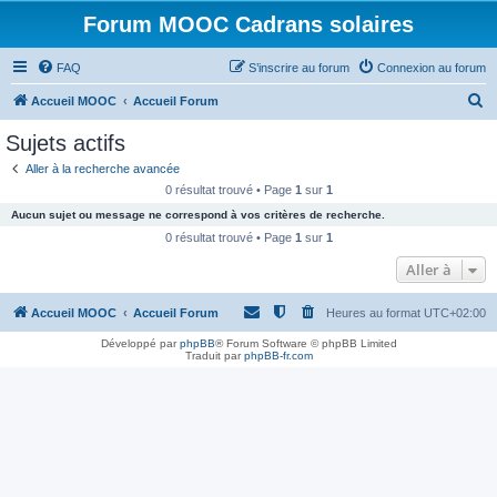
Forum MOOC Cadrans solaires
FAQ
S’inscrire au forum
Connexion au forum
R
Accueil MOOC
Accueil Forum
e
Sujets actifs
c
Aller à la recherche avancée
h
0 résultat trouvé • Page
1
sur
1
e
Aucun sujet ou message ne correspond à vos critères de recherche.
r
0 résultat trouvé • Page
1
sur
1
c
Aller à
h
Accueil MOOC
Accueil Forum
Heures au format
UTC+02:00
e
r
Développé par
phpBB
® Forum Software © phpBB Limited
Traduit par
phpBB-fr.com