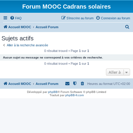
Forum MOOC Cadrans solaires
FAQ
S’inscrire au forum
Connexion au forum
R
Accueil MOOC
Accueil Forum
e
Sujets actifs
c
Aller à la recherche avancée
h
0 résultat trouvé • Page
1
sur
1
e
Aucun sujet ou message ne correspond à vos critères de recherche.
r
0 résultat trouvé • Page
1
sur
1
c
Aller à
h
Accueil MOOC
Accueil Forum
Heures au format
UTC+02:00
e
r
Développé par
phpBB
® Forum Software © phpBB Limited
Traduit par
phpBB-fr.com