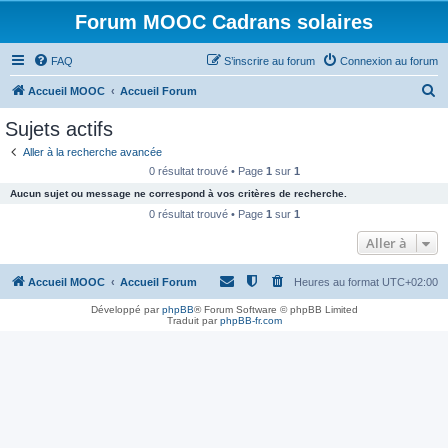
Forum MOOC Cadrans solaires
FAQ
S’inscrire au forum
Connexion au forum
R
Accueil MOOC
Accueil Forum
e
Sujets actifs
c
Aller à la recherche avancée
h
0 résultat trouvé • Page
1
sur
1
e
Aucun sujet ou message ne correspond à vos critères de recherche.
r
0 résultat trouvé • Page
1
sur
1
c
Aller à
h
Accueil MOOC
Accueil Forum
Heures au format
UTC+02:00
e
r
Développé par
phpBB
® Forum Software © phpBB Limited
Traduit par
phpBB-fr.com