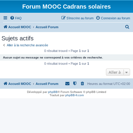
Forum MOOC Cadrans solaires
FAQ
S’inscrire au forum
Connexion au forum
R
Accueil MOOC
Accueil Forum
e
Sujets actifs
c
Aller à la recherche avancée
h
0 résultat trouvé • Page
1
sur
1
e
Aucun sujet ou message ne correspond à vos critères de recherche.
r
0 résultat trouvé • Page
1
sur
1
c
Aller à
h
Accueil MOOC
Accueil Forum
Heures au format
UTC+02:00
e
r
Développé par
phpBB
® Forum Software © phpBB Limited
Traduit par
phpBB-fr.com