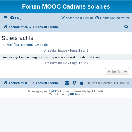
Forum MOOC Cadrans solaires
FAQ
S’inscrire au forum
Connexion au forum
R
Accueil MOOC
Accueil Forum
e
Sujets actifs
c
Aller à la recherche avancée
h
0 résultat trouvé • Page
1
sur
1
e
Aucun sujet ou message ne correspond à vos critères de recherche.
r
0 résultat trouvé • Page
1
sur
1
c
Aller à
h
Accueil MOOC
Accueil Forum
Heures au format
UTC+02:00
e
r
Développé par
phpBB
® Forum Software © phpBB Limited
Traduit par
phpBB-fr.com