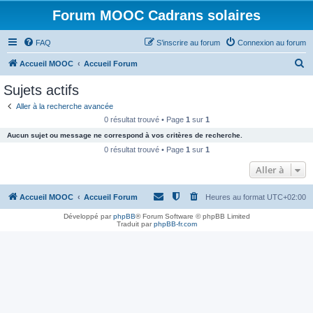
Forum MOOC Cadrans solaires
FAQ
S’inscrire au forum
Connexion au forum
R
Accueil MOOC
Accueil Forum
e
Sujets actifs
c
Aller à la recherche avancée
h
0 résultat trouvé • Page
1
sur
1
e
Aucun sujet ou message ne correspond à vos critères de recherche.
r
0 résultat trouvé • Page
1
sur
1
c
Aller à
h
Accueil MOOC
Accueil Forum
Heures au format
UTC+02:00
e
r
Développé par
phpBB
® Forum Software © phpBB Limited
Traduit par
phpBB-fr.com