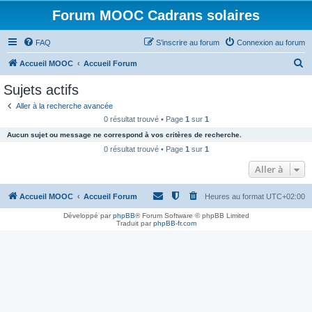
Forum MOOC Cadrans solaires
FAQ
S’inscrire au forum
Connexion au forum
R
Accueil MOOC
Accueil Forum
e
Sujets actifs
c
Aller à la recherche avancée
h
0 résultat trouvé • Page
1
sur
1
e
Aucun sujet ou message ne correspond à vos critères de recherche.
r
0 résultat trouvé • Page
1
sur
1
c
Aller à
h
Accueil MOOC
Accueil Forum
Heures au format
UTC+02:00
e
r
Développé par
phpBB
® Forum Software © phpBB Limited
Traduit par
phpBB-fr.com