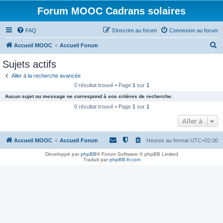
Forum MOOC Cadrans solaires
FAQ
S’inscrire au forum
Connexion au forum
R
Accueil MOOC
Accueil Forum
e
Sujets actifs
c
Aller à la recherche avancée
h
0 résultat trouvé • Page
1
sur
1
e
Aucun sujet ou message ne correspond à vos critères de recherche.
r
0 résultat trouvé • Page
1
sur
1
c
Aller à
h
Accueil MOOC
Accueil Forum
Heures au format
UTC+02:00
e
r
Développé par
phpBB
® Forum Software © phpBB Limited
Traduit par
phpBB-fr.com