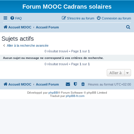
Forum MOOC Cadrans solaires
FAQ
S’inscrire au forum
Connexion au forum
R
Accueil MOOC
Accueil Forum
e
Sujets actifs
c
Aller à la recherche avancée
h
0 résultat trouvé • Page
1
sur
1
e
Aucun sujet ou message ne correspond à vos critères de recherche.
r
0 résultat trouvé • Page
1
sur
1
c
Aller à
h
Accueil MOOC
Accueil Forum
Heures au format
UTC+02:00
e
r
Développé par
phpBB
® Forum Software © phpBB Limited
Traduit par
phpBB-fr.com