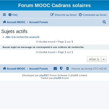
Forum MOOC Cadrans solaires
FAQ
S’inscrire au forum
Connexion au forum
R
Accueil MOOC
Accueil Forum
e
Sujets actifs
c
Aller à la recherche avancée
h
0 résultat trouvé • Page
1
sur
1
e
Aucun sujet ou message ne correspond à vos critères de recherche.
r
0 résultat trouvé • Page
1
sur
1
c
Aller à
h
Accueil MOOC
Accueil Forum
Heures au format
UTC+02:00
e
r
Développé par
phpBB
® Forum Software © phpBB Limited
Traduit par
phpBB-fr.com