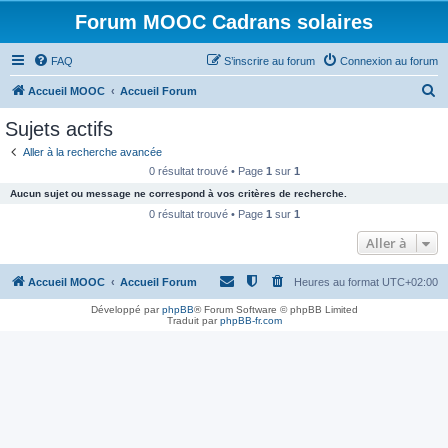
Forum MOOC Cadrans solaires
FAQ
S’inscrire au forum
Connexion au forum
R
Accueil MOOC
Accueil Forum
e
Sujets actifs
c
Aller à la recherche avancée
h
0 résultat trouvé • Page
1
sur
1
e
Aucun sujet ou message ne correspond à vos critères de recherche.
r
0 résultat trouvé • Page
1
sur
1
c
Aller à
h
Accueil MOOC
Accueil Forum
Heures au format
UTC+02:00
e
r
Développé par
phpBB
® Forum Software © phpBB Limited
Traduit par
phpBB-fr.com