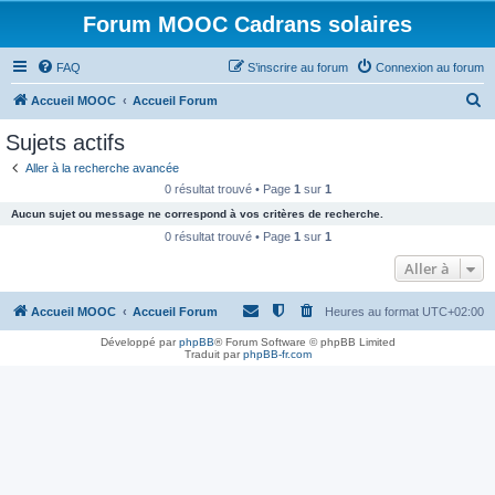
Forum MOOC Cadrans solaires
FAQ
S’inscrire au forum
Connexion au forum
R
Accueil MOOC
Accueil Forum
e
Sujets actifs
c
Aller à la recherche avancée
h
0 résultat trouvé • Page
1
sur
1
e
Aucun sujet ou message ne correspond à vos critères de recherche.
r
0 résultat trouvé • Page
1
sur
1
c
Aller à
h
Accueil MOOC
Accueil Forum
Heures au format
UTC+02:00
e
r
Développé par
phpBB
® Forum Software © phpBB Limited
Traduit par
phpBB-fr.com