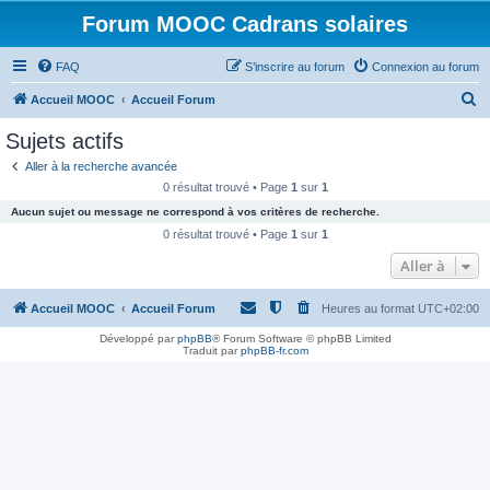
Forum MOOC Cadrans solaires
FAQ
S’inscrire au forum
Connexion au forum
R
Accueil MOOC
Accueil Forum
e
Sujets actifs
c
Aller à la recherche avancée
h
0 résultat trouvé • Page
1
sur
1
e
Aucun sujet ou message ne correspond à vos critères de recherche.
r
0 résultat trouvé • Page
1
sur
1
c
Aller à
h
Accueil MOOC
Accueil Forum
Heures au format
UTC+02:00
e
r
Développé par
phpBB
® Forum Software © phpBB Limited
Traduit par
phpBB-fr.com