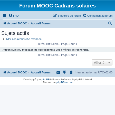
Forum MOOC Cadrans solaires
FAQ
S’inscrire au forum
Connexion au forum
R
Accueil MOOC
Accueil Forum
e
Sujets actifs
c
Aller à la recherche avancée
h
0 résultat trouvé • Page
1
sur
1
e
Aucun sujet ou message ne correspond à vos critères de recherche.
r
0 résultat trouvé • Page
1
sur
1
c
Aller à
h
Accueil MOOC
Accueil Forum
Heures au format
UTC+02:00
e
r
Développé par
phpBB
® Forum Software © phpBB Limited
Traduit par
phpBB-fr.com