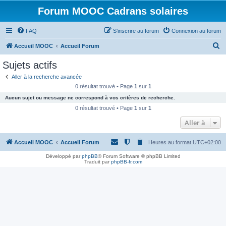
Forum MOOC Cadrans solaires
FAQ
S’inscrire au forum
Connexion au forum
R
Accueil MOOC
Accueil Forum
e
Sujets actifs
c
Aller à la recherche avancée
h
0 résultat trouvé • Page
1
sur
1
e
Aucun sujet ou message ne correspond à vos critères de recherche.
r
0 résultat trouvé • Page
1
sur
1
c
Aller à
h
Accueil MOOC
Accueil Forum
Heures au format
UTC+02:00
e
r
Développé par
phpBB
® Forum Software © phpBB Limited
Traduit par
phpBB-fr.com