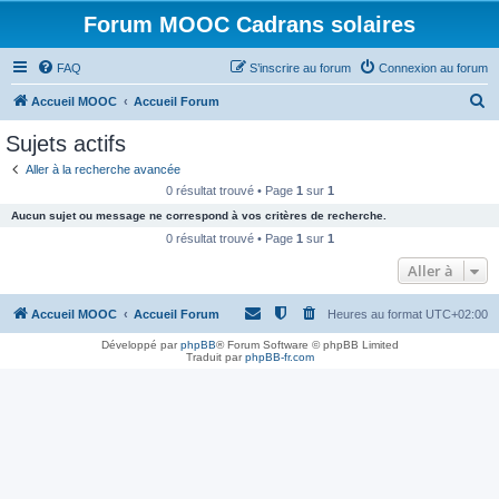
Forum MOOC Cadrans solaires
FAQ
S’inscrire au forum
Connexion au forum
R
Accueil MOOC
Accueil Forum
e
Sujets actifs
c
Aller à la recherche avancée
h
0 résultat trouvé • Page
1
sur
1
e
Aucun sujet ou message ne correspond à vos critères de recherche.
r
0 résultat trouvé • Page
1
sur
1
c
Aller à
h
Accueil MOOC
Accueil Forum
Heures au format
UTC+02:00
e
r
Développé par
phpBB
® Forum Software © phpBB Limited
Traduit par
phpBB-fr.com