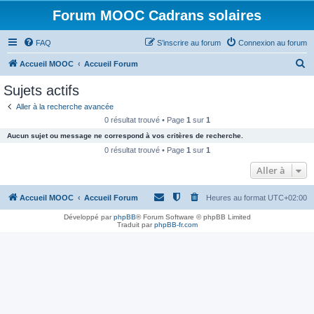
Forum MOOC Cadrans solaires
FAQ
S’inscrire au forum
Connexion au forum
R
Accueil MOOC
Accueil Forum
e
Sujets actifs
c
Aller à la recherche avancée
h
0 résultat trouvé • Page
1
sur
1
e
Aucun sujet ou message ne correspond à vos critères de recherche.
r
0 résultat trouvé • Page
1
sur
1
c
Aller à
h
Accueil MOOC
Accueil Forum
Heures au format
UTC+02:00
e
r
Développé par
phpBB
® Forum Software © phpBB Limited
Traduit par
phpBB-fr.com