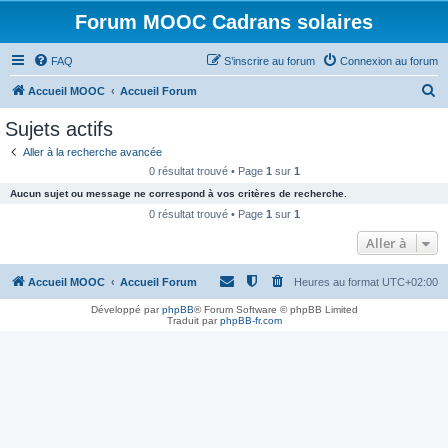
Forum MOOC Cadrans solaires
FAQ
S’inscrire au forum
Connexion au forum
R
Accueil MOOC
Accueil Forum
e
Sujets actifs
c
Aller à la recherche avancée
h
0 résultat trouvé • Page
1
sur
1
e
Aucun sujet ou message ne correspond à vos critères de recherche.
r
0 résultat trouvé • Page
1
sur
1
c
Aller à
h
Accueil MOOC
Accueil Forum
Heures au format
UTC+02:00
e
r
Développé par
phpBB
® Forum Software © phpBB Limited
Traduit par
phpBB-fr.com