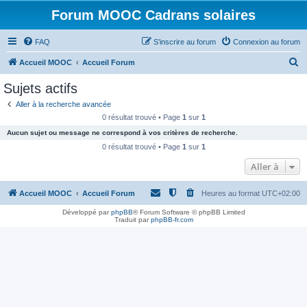
Forum MOOC Cadrans solaires
FAQ
S’inscrire au forum
Connexion au forum
R
Accueil MOOC
Accueil Forum
e
Sujets actifs
c
Aller à la recherche avancée
h
0 résultat trouvé • Page
1
sur
1
e
Aucun sujet ou message ne correspond à vos critères de recherche.
r
0 résultat trouvé • Page
1
sur
1
c
Aller à
h
Accueil MOOC
Accueil Forum
Heures au format
UTC+02:00
e
r
Développé par
phpBB
® Forum Software © phpBB Limited
Traduit par
phpBB-fr.com