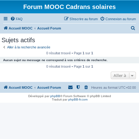
Forum MOOC Cadrans solaires
FAQ
S’inscrire au forum
Connexion au forum
R
Accueil MOOC
Accueil Forum
e
Sujets actifs
c
Aller à la recherche avancée
h
0 résultat trouvé • Page
1
sur
1
e
Aucun sujet ou message ne correspond à vos critères de recherche.
r
0 résultat trouvé • Page
1
sur
1
c
Aller à
h
Accueil MOOC
Accueil Forum
Heures au format
UTC+02:00
e
r
Développé par
phpBB
® Forum Software © phpBB Limited
Traduit par
phpBB-fr.com