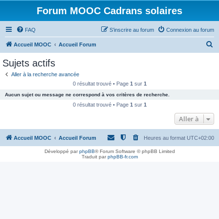
Forum MOOC Cadrans solaires
FAQ
S’inscrire au forum
Connexion au forum
R
Accueil MOOC
Accueil Forum
e
Sujets actifs
c
Aller à la recherche avancée
h
0 résultat trouvé • Page
1
sur
1
e
Aucun sujet ou message ne correspond à vos critères de recherche.
r
0 résultat trouvé • Page
1
sur
1
c
Aller à
h
Accueil MOOC
Accueil Forum
Heures au format
UTC+02:00
e
r
Développé par
phpBB
® Forum Software © phpBB Limited
Traduit par
phpBB-fr.com