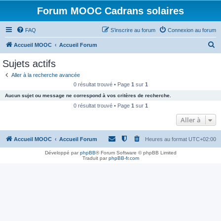
Forum MOOC Cadrans solaires
FAQ
S’inscrire au forum
Connexion au forum
R
Accueil MOOC
Accueil Forum
e
Sujets actifs
c
Aller à la recherche avancée
h
0 résultat trouvé • Page
1
sur
1
e
Aucun sujet ou message ne correspond à vos critères de recherche.
r
0 résultat trouvé • Page
1
sur
1
c
Aller à
h
Accueil MOOC
Accueil Forum
Heures au format
UTC+02:00
e
r
Développé par
phpBB
® Forum Software © phpBB Limited
Traduit par
phpBB-fr.com