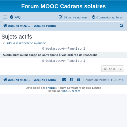
Forum MOOC Cadrans solaires
FAQ
S’inscrire au forum
Connexion au forum
R
Accueil MOOC
Accueil Forum
e
Sujets actifs
c
Aller à la recherche avancée
h
0 résultat trouvé • Page
1
sur
1
e
Aucun sujet ou message ne correspond à vos critères de recherche.
r
0 résultat trouvé • Page
1
sur
1
c
Aller à
h
Accueil MOOC
Accueil Forum
Heures au format
UTC+02:00
e
r
Développé par
phpBB
® Forum Software © phpBB Limited
Traduit par
phpBB-fr.com